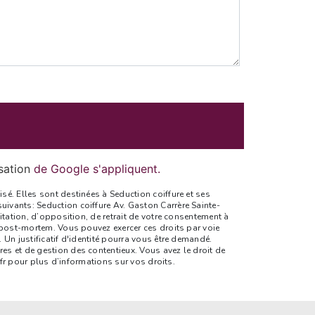
isation
de Google s'appliquent.
é. Elles sont destinées à Seduction coiffure et ses
ivants: Seduction coiffure Av. Gaston Carrère Sainte-
itation, d’opposition, de retrait de votre consentement à
 post-mortem. Vous pouvez exercer ces droits par voie
Un justificatif d'identité pourra vous être demandé.
s et de gestion des contentieux. Vous avez le droit de
l.fr pour plus d’informations sur vos droits.