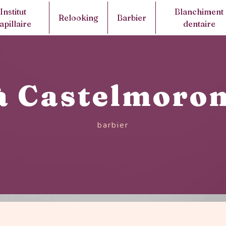
Institut
Blanchiment
Relooking
Barbier
apillaire
dentaire
à Castelmoro
barbier