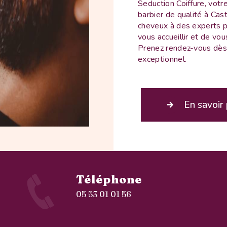
Seduction Coiffure, votr
barbier de qualité à Cas
cheveux à des experts p
vous accueillir et de vou
Prenez rendez-vous dès a
exceptionnel.
En savoir 
Téléphone
05 53 01 01 56