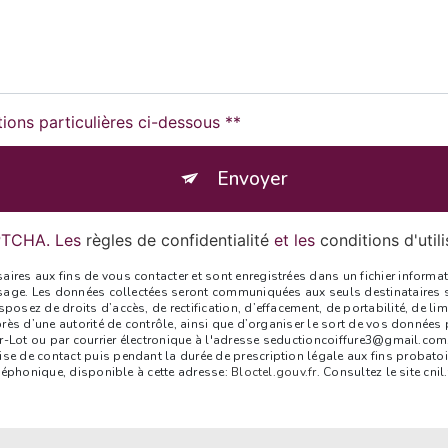
tions particulières ci-dessous **
Envoyer
APTCHA. Les
règles de confidentialité
et les
conditions d'util
s aux fins de vous contacter et sont enregistrées dans un fichier informatis
sage. Les données collectées seront communiquées aux seuls destinataires su
sez de droits d’accès, de rectification, d’effacement, de portabilité, de lim
rès d’une autorité de contrôle, ainsi que d’organiser le sort de vos données
r-Lot ou par courrier électronique à l'adresse seductioncoiffure3@gmail.com. 
 de contact puis pendant la durée de prescription légale aux fins probatoire
éléphonique, disponible à cette adresse:
Bloctel.gouv.fr
. Consultez le site cni