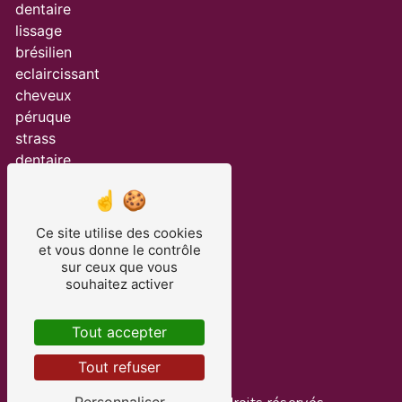
dentaire
lissage
brésilien
eclaircissant
cheveux
péruque
strass
dentaire
balayage
salon
de
Ce site utilise des cookies
coiffure
et vous donne le contrôle
blanchiment
sur ceux que vous
souhaitez activer
dentaire
prothèse
capillaire
Tout accepter
psb
Tout refuser