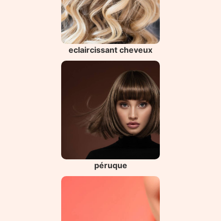
eclaircissant cheveux
péruque