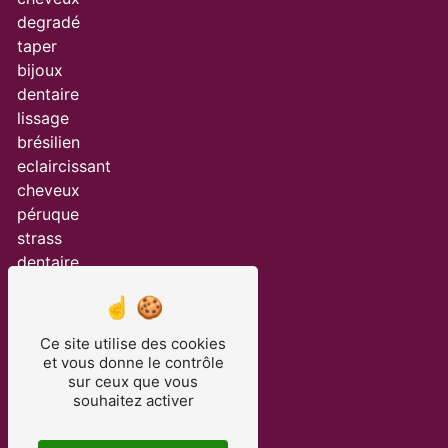
degradé
taper
bijoux
dentaire
lissage
brésilien
eclaircissant
cheveux
péruque
strass
dentaire
balayage
salon
de
Ce site utilise des cookies
coiffure
et vous donne le contrôle
blanchiment
sur ceux que vous
souhaitez activer
dentaire
prothèse