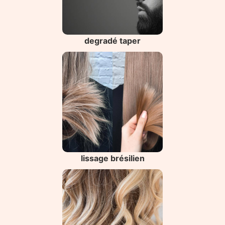
degradé taper
lissage brésilien